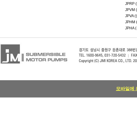
JPRP
JPVM
JPVA
JPHM
JPHA
모바일에 